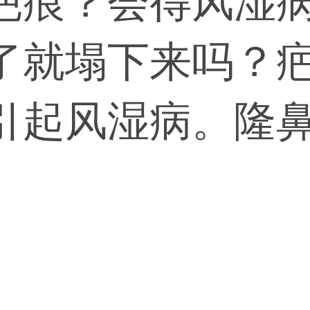
疤痕？会得风湿
了就塌下来吗？
引起风湿病。隆
正常鼻子不怕的
塌下来。