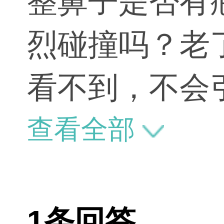
整鼻子是否有
烈碰撞吗？老
看不到，不会
的鼻子一样，
查看全部
怕。老了不会
1条回答