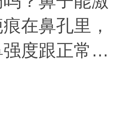
病吗？鼻子能激
疤痕在鼻孔里，
鼻强度跟正常人
碰撞隆鼻也不