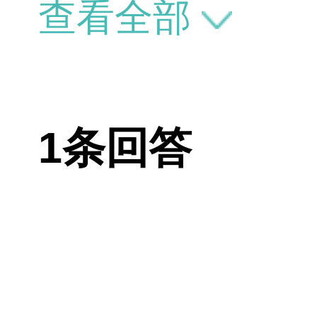
畸再做牙齿正
查看全部
先拍骨骼照片
什么原因造成
1条回答