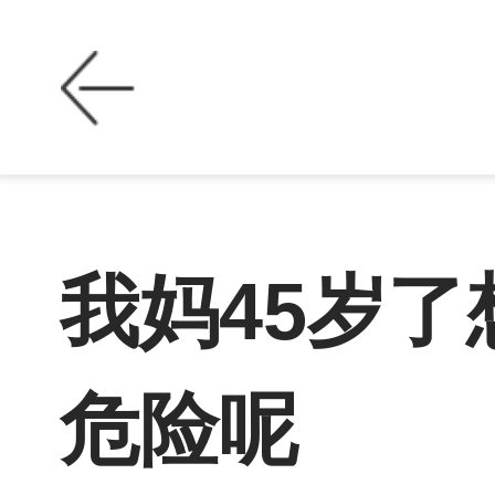
我妈45岁
危险呢