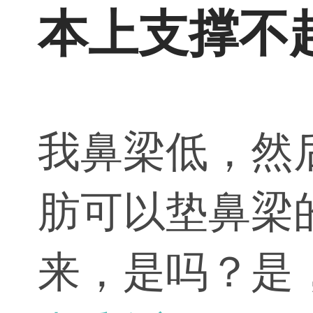
本上支撑不
我鼻梁低，然
肪可以垫鼻梁
来，是吗？是