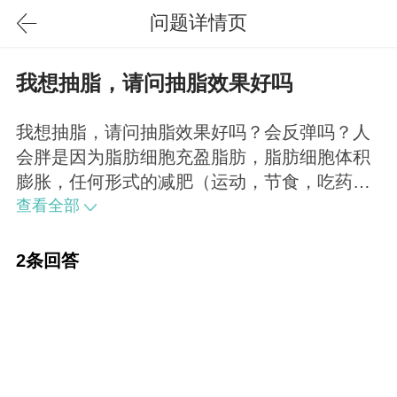
问题详情页
我想抽脂，请问抽脂效果好吗
我想抽脂，请问抽脂效果好吗？会反弹吗？人
会胖是因为脂肪细胞充盈脂肪，脂肪细胞体积
膨胀，任何形式的减肥（运动，节食，吃药）
都是减少您脂肪细胞内的脂肪体积，而不是减
查看全部
少脂肪细胞数量。所以减肥反弹很容易，因为
数量不变，只要不坚持苦行僧式的生活，那么
2条回答
就会迅速反弹。就好比您杯子摆着，倒不倒
水，都这么大。只有吸脂手术是直接减少脂肪
细胞数量的，比如您有100个细胞，吸掉90
个，还剩10个，那么这10个您再怎么吃它也有
膨胀极限，所以说吸脂是唯一不反弹的减肥手