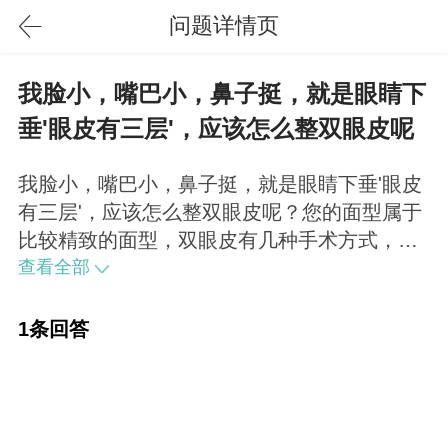
问题详情页
我脸小，嘴巴小，鼻子挺，就是眼睛下
垂'眼皮有三层'，应该怎么整双眼皮呢
我脸小，嘴巴小，鼻子挺，就是眼睛下垂'眼皮
有三层'，应该怎么整双眼皮呢？您的面型属于
比较精致的面型，双眼皮有几种手术方式，一
是切开双眼皮，次此手术，可以充分解决皮肤
查看全部
松弛，肿眼泡的问题，不过恢复比较慢，但持
久性比较强。第二种是埋线或者韩式三点双眼
1条回答
皮术，这两种解决不了皮肤松弛的问题和肿眼
泡的问题，同时效果可能不持久。根据您的情
况我建议您做切开双眼皮。