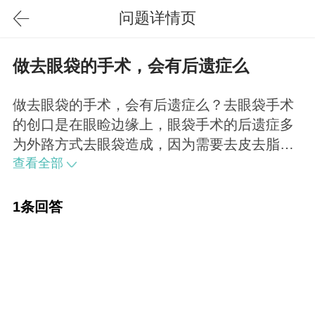
问题详情页
做去眼袋的手术，会有后遗症么
做去眼袋的手术，会有后遗症么？去眼袋手术
的创口是在眼睑边缘上，眼袋手术的后遗症多
为外路方式去眼袋造成，因为需要去皮去脂，
失败会造成术后眼睑外翻。年轻人去眼袋一般
查看全部
采用内路手术去除，如过脂肪去除过多有可能
会导致术后泪沟明显。不过这些失败都是因为
1条回答
医生的操作不当引起的，和术式本身没什么关
系，所以最重要的是找一个可信赖的医生。