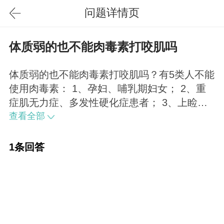
问题详情页
体质弱的也不能肉毒素打咬肌吗
体质弱的也不能肉毒素打咬肌吗？有5类人不能
使用肉毒素： 1、孕妇、哺乳期妇女； 2、重
症肌无力症、多发性硬化症患者； 3、上睑下
垂患者； 4、身体非常瘦弱，有心、肝、肾等
查看全部
内脏疾病的人； 5、过敏体质者等。
1条回答