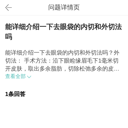
问题详情页
能详细介绍一下去眼袋的内切和外切法
吗
能详细介绍一下去眼袋的内切和外切法吗？外
切法： 手术方法：沿下眼睑缘眉毛下1毫米切
开皮肤，取出多余脂肪，切除松弛多余的皮
肤、肌肉，拉紧缝合。 优点：适合年龄较大，
查看全部
皮肤松弛，眼袋严重突出者。 缺点：有切口
线，恢复相对慢，对医生水平要求高。 适合人
1条回答
群：适合眼部皮肤松弛、有皱纹及脂肪膨出的
眼袋垂脱者。 内切法： 手术方法：眼板内开
口1cm，去除脂肪，无需缝合。 优点：适合年
纪轻，只有眶脂肪突出，没有皮肤松弛者。手