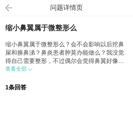
问题详情页
缩小鼻翼属于微整形么
缩小鼻翼属于微整形么？会不会影响以后挖鼻
屎和擤鼻涕？鼻炎患者肿莫办能做么？我没觉
得自己需要整形，不过偶尔会觉得鼻翼好像被
挖鼻屎挖大了，没办法鼻炎太痛苦，老想挖鼻
查看全部
子和擤鼻涕。。。鼻翼缩小要开刀的，不属于
微整形了，不过是小切口，恢复后不用担心，
1条回答
不会影响你说的那些。