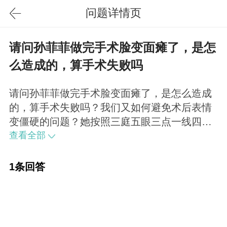
问题详情页
请问孙菲菲做完手术脸变面瘫了，是怎
么造成的，算手术失败吗
请问孙菲菲做完手术脸变面瘫了，是怎么造成
的，算手术失败吗？我们又如何避免术后表情
变僵硬的问题？她按照三庭五眼三点一线四高
三低来看都很标准，没觉得哪失败了，显得臃
查看全部
肿下垂是面部脂肪填充恢复阶段正常形态，她
太急于出镜了而已。
1条回答