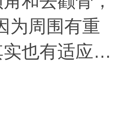
颌角和去颧骨，
，因为周围有重
其实也有适应
人是骨质肥厚，
是几项都存在，
医生才能分析处