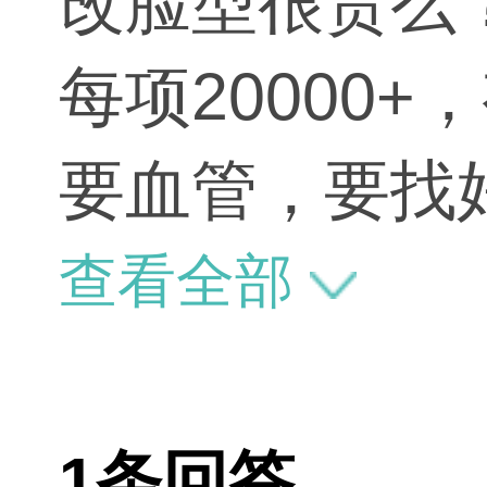
改脸型很贵么
每项20000
要血管，要找
症，有的人是
查看全部
有的人是咬肌
要分别处理，
1条回答