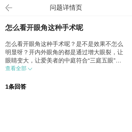
问题详情页
怎么看开眼角这种手术呢
怎么看开眼角这种手术呢？是不是效果不怎么
明显呀？开内外眼角的都是通过增大眼裂，让
眼睛变大，让爱美者的中庭符合“三庭五眼”里
五眼标准，从而让其变得更标准美观。但是每
查看全部
个人自身情况又有所不同，只能说一般效果都
是很好的。
1条回答