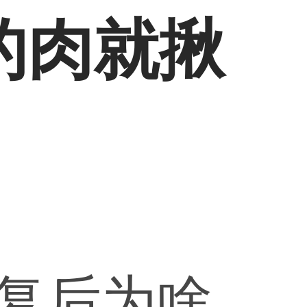
的肉就揪
复后为啥