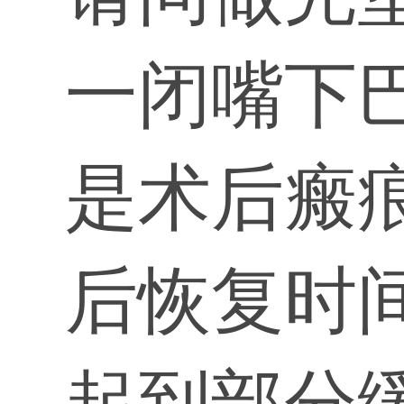
一闭嘴下
是术后瘢
后恢复时
起到部分