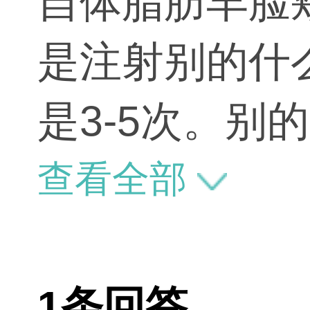
自体脂肪丰脸
是注射别的什
是3-5次。
白，也是可以
查看全部
1条回答