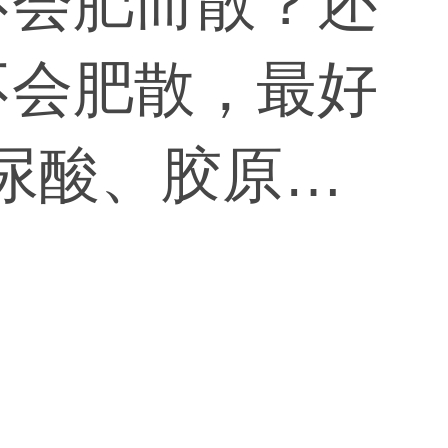
不会肥而散？还
不会肥散，最好
玻尿酸、胶原蛋