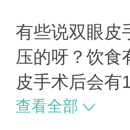
有些说双眼皮
压的呀？饮食
皮手术后会有
布叠加后固定
查看全部