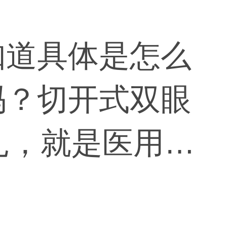
知道具体是怎么
吗？切开式双眼
扎，就是医用纱
防止渗血，眼球