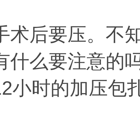
手术后要压。不
有什么要注意的
12小时的加压包
于创口处，用于