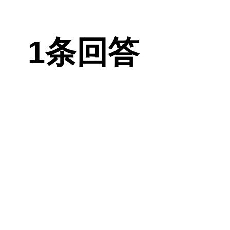
并不会感到有
作。第二天换
1条回答
辛辣刺激海鲜