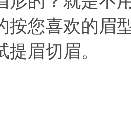
眉形的？就是不
的按您喜欢的眉
试提眉切眉。