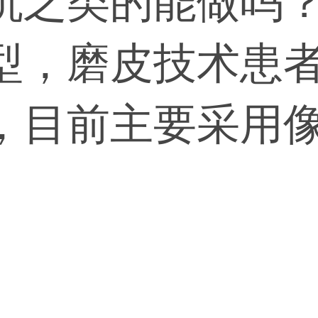
坑之类的能做吗
型，磨皮技术患
，目前主要采用
题，效果会比较