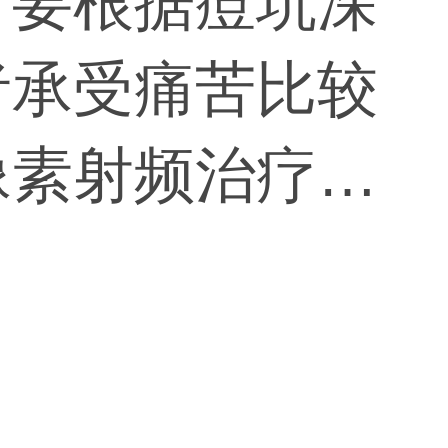
？要根据痘坑深
者承受痛苦比较
像素射频治疗痘
显著。