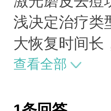
激光磨皮去痘
浅决定治疗类
大恢复时间长
坑痘印痘疤问
查看全部
1条回答