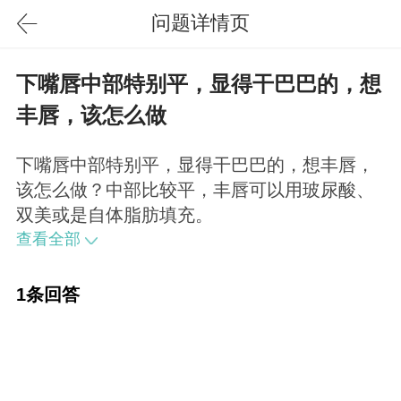
问题详情页
下嘴唇中部特别平，显得干巴巴的，想
丰唇，该怎么做
下嘴唇中部特别平，显得干巴巴的，想丰唇，
该怎么做？中部比较平，丰唇可以用玻尿酸、
双美或是自体脂肪填充。
查看全部
1条回答