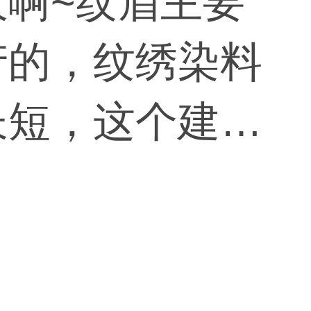
啊~纹眉主要
产的，纹绣染料
长短，这个建议
医疗美容机构。