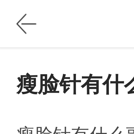
瘦脸针有什