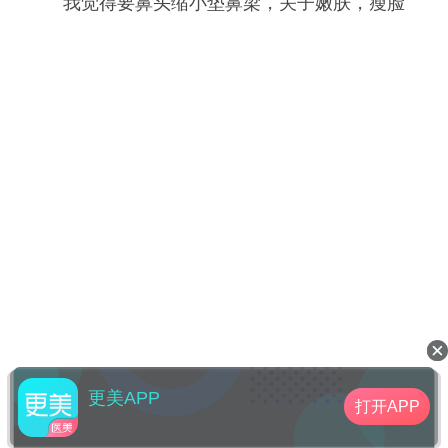
我觉得要鼻头缩小垫鼻梁，关子嫩肤，瘦脸
更美APP
打开APP