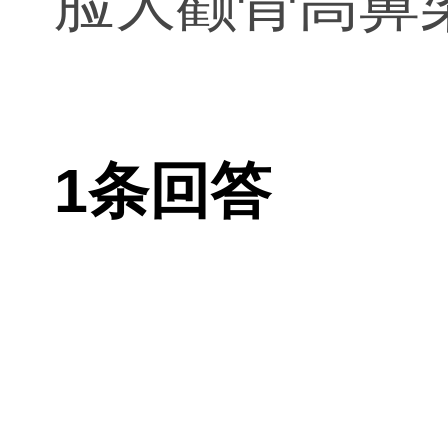
脸大颧骨高鼻
1条回答