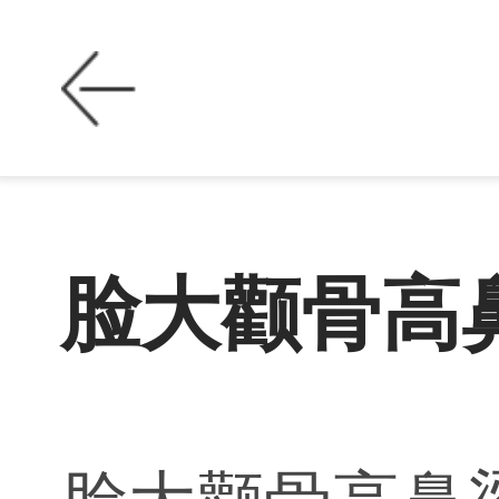
脸大颧骨高