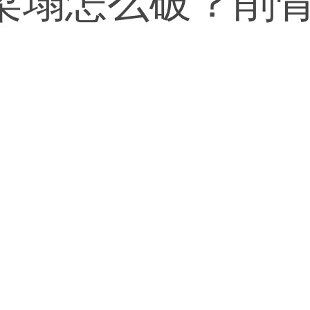
梁塌怎么破？削