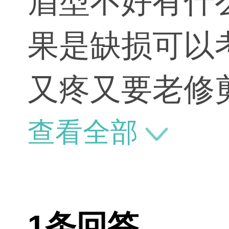
眉型不好有什
果是缺损可以
又疼又要老修
以修出眉形后
查看全部
1条回答