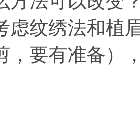
么方法可以改变
考虑纹绣法和植
剪，要有准备）
脱毛。