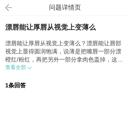
问题详情页
漂唇能让厚唇从视觉上变薄么
漂唇能让厚唇从视觉上变薄么？漂唇能让唇部
视觉上显得圆润饱满，说薄是把嘴唇一部分漂
橙红/粉红，再把另外一部分拿肉色盖掉，这样
才是视觉变薄的方法。不过一般漂唇改善的是
查看全部
唇色而不是唇形，如果想变薄的话，可尝试厚
唇改薄。
1条回答