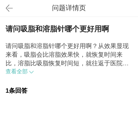
问题详情页
请问吸脂和溶脂针哪个更好用啊
请问吸脂和溶脂针哪个更好用啊？从效果显现
来看，吸脂会比溶脂效果快，就恢复时间来
比，溶脂比吸脂恢复时间短，就往返于医院的
次数来看，吸脂比溶脂要少。还有就是如果您
查看全部
要选择吸脂，术后要带一段时间的塑形产品
（类似于加压束裤那种），如果在夏季可能会
1条回答
感觉闷热。