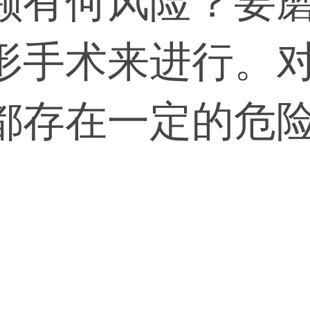
颊有何风险？要
形手术来进行。
都存在一定的危
注意不能损伤周
不当，会形成二
。所以在进行这