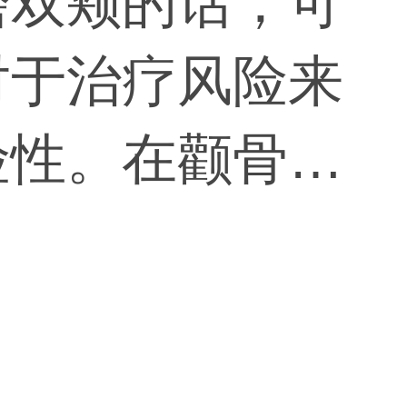
磨双颊的话，可
对于治疗风险来
险性。在颧骨整
围的神经，如果
次劈骨，以及颧
种颧骨整形手术