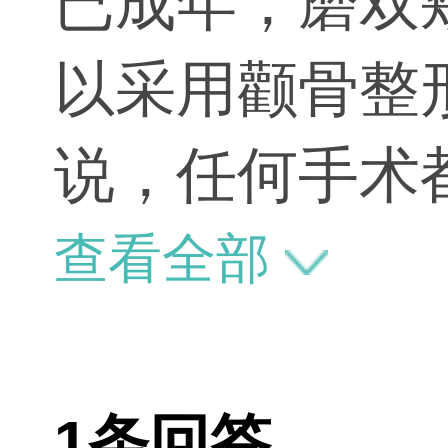
已成年，磨双
以采用颧骨整
说，任何手术
形手术中，要
查看全部
手术过程把握
骨大小不对称
1条回答