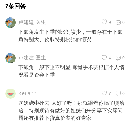
手术方法防止这一点，另外做下颌角会不会也
7条回答
造成下垂等其他情况，迫切希望寻求轮廓专家
们给予意见！万分感谢！
卢建建 医生
9
0
下颌角发生下垂的比例较少，一般存在于下颌
角特别大、皮肤特别松弛的情况
卢建建 医生
4
0
下颌角一般下垂不明显 颧骨手术要根据个人情
况看是否会下垂
Keria??
7
0
@妖娆中死去 太好了呀！那就跟着你混了噢哈
哈！特别期待有做好的姐妹们来分享下实际问
题还有推荐下货真价实的好专家