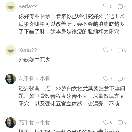
Keria??
3
0
你好专业啊亲！看来你已经研究好久了吧！术
后填充哪里可以改善呀，会不会越填脂肪越多
了下垂了呀，我本身是很瘦的脸颊和太阳穴都
凹的
Keria??
7
0
@妖娆中死去
花千骨～小骨
7
0
还要强调一点，33岁的女性尤其要注意下垂问
题。如削骨改善程度改善不大，尽量做填充太
阳穴，以及强化五官立体感，变漂亮。不动骨
头
花千骨～小骨
6
0