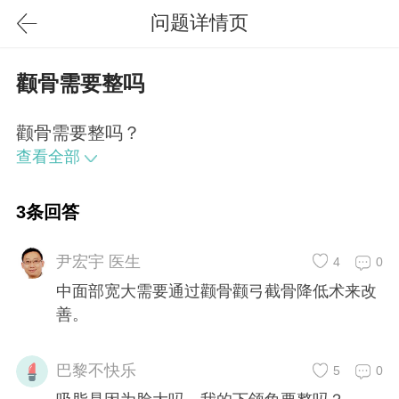
问题详情页
颧骨需要整吗
颧骨需要整吗？
查看全部
3条回答
尹宏宇 医生
4
0
中面部宽大需要通过颧骨颧弓截骨降低术来改
善。
巴黎不快乐
5
0