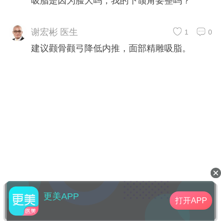
吸脂是因为脸大吗，我的下颌角要整吗？
谢宏彬 医生
1
0
建议颧骨颧弓降低内推，面部精雕吸脂。
更美APP
打开APP