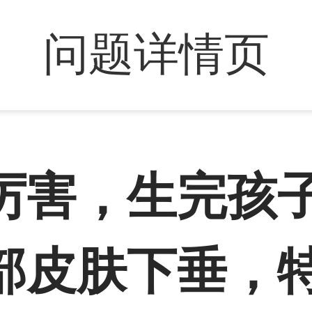
问题详情页
厉害，生完孩
部皮肤下垂，