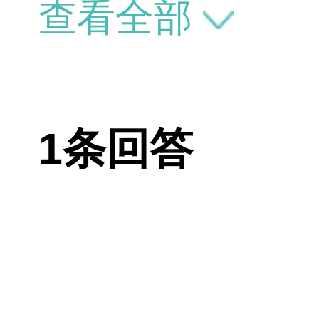
充，恢复快，
查看全部
生。
1条回答