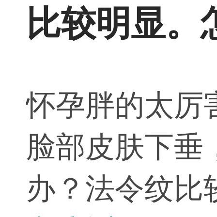
比较明显。
怀孕胖的太厉
脸部皮肤下垂
办？法令纹比