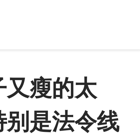
子又瘦的太
特别是法令线