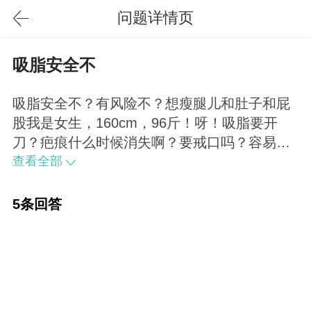
问题详情页
吸脂安全不
吸脂安全不？有风险不？想瘦腿儿和肚子和屁
股我是女生，160cm，96斤！呀！吸脂要开
刀？疤痕什么时候消失啊？要戒口吗？容易反
弹吗？那我长年电脑前办公会又变回原来的肚
查看全部
子？吸脂可以按部位做吗？还是全身的？吸出
来的东西还可以干嘛用？全身几钱？按部位又
5条回答
几钱？