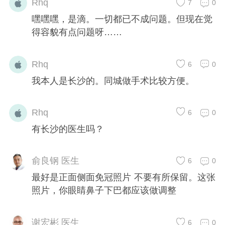
Rhq
7
0
嘿嘿嘿，是滴。一切都已不成问题。但现在觉
得容貌有点问题呀……
Rhq
6
0
我本人是长沙的。同城做手术比较方便。
Rhq
6
0
有长沙的医生吗？
俞良钢 医生
6
0
最好是正面侧面免冠照片 不要有所保留。这张
照片，你眼睛鼻子下巴都应该做调整
谢宏彬 医生
6
0