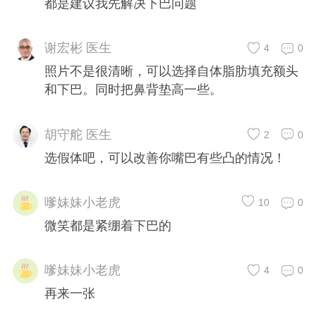
都是建议我先解决下巴问题
谢宏彬 医生
4
0
照片不是很清晰，可以选择自体脂肪填充额头
和下巴。同时把鼻背垫高一些。
胡守舵 医生
2
0
选假体吧，可以改善你嘴巴有些凸的情况！
嗲妹妹小老虎
10
0
微笑都是紧绷着下巴的
嗲妹妹小老虎
4
0
再来一张