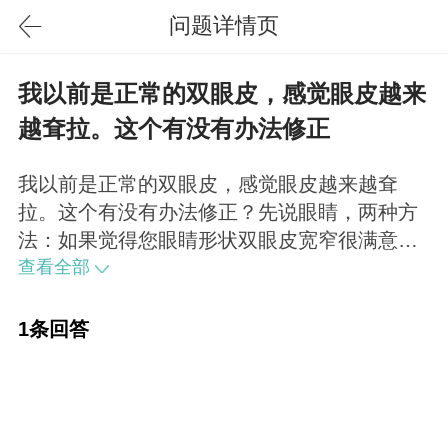
问题详情页
我以前是正常的双眼皮，感觉眼皮越来
越耷拉。这个有没有办法修正
我以前是正常的双眼皮，感觉眼皮越来越耷
拉。这个有没有办法修正？先说眼睛，两种方
法：如果觉得您眼睛形状双眼皮宽窄很满意，
可以考虑做媚眼提升，也就是提眉术，改变眼
查看全部
皮耷拉的问题，做眉中切口，不影响全部眉
毛。如果眼睛不是特别满意，建议双眼皮切开
1条回答
式。