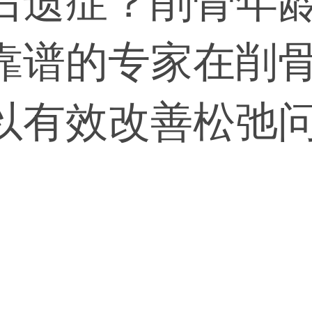
后遗症？削骨年
靠谱的专家在削
以有效改善松弛