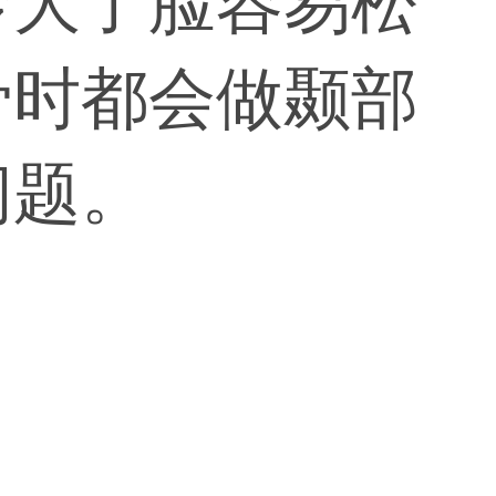
龄大了脸容易松
骨时都会做颞部
问题。