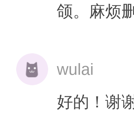
颌。麻烦
wulai
好的！谢