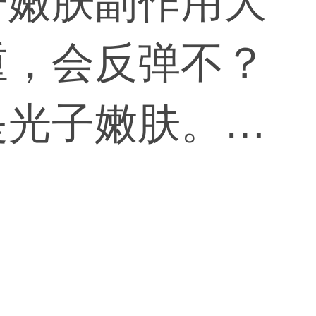
子嫩肤副作用大
重，会反弹不？
是光子嫩肤。根
会不同，光子嫩
副作用。红血丝
通过激光治疗改