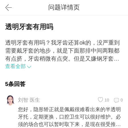
问题详情页
透明牙套有用吗
透明牙套有用吗？我牙齿还算ok的，没严重到
需要戴牙套的地步，就是下面那排中间两颗都
有点挤，牙齿稍微有点突。但是又嫌钢牙套太
丑了，还不能自己取。之前在医院医生推荐一
查看全部
款透明的牙套给我，价格上万了，但很方便，
可以自己更换。但是看到网上说这种牙套没有
5条回答
钢牙套的效果好？医生能客观解答下这个问题
吗？
刘智 医生
10
0
您好，隐形矫正就是佩戴很难看出来的半透明
牙托，定期更换，口腔卫生可以很好维护。必
须的场合也可以暂时取下来，是现在很受推荐