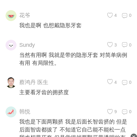
的矫正方法，当然，也需要对患者治疗前专科
检查，界定一下适不适合。
花爷
4
0
我也是啊 也想戴隐形牙套
Sundy
3
0
当然有用啊 我就是带的隐形牙套 对简单病例
有用 有局限性。
蔡鸿丹 医生
4
0
主要看牙齿的拥挤度
韩悦
9
0
我也是下面两颗挤 我是后面长智齿挤的 但是
后面智齿都拔了 不知道它自己能不能松一点