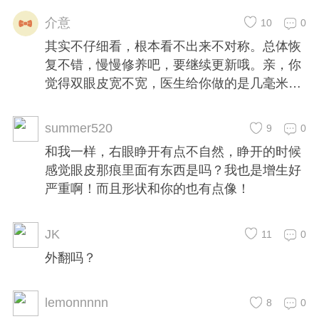
介意
10
0
其实不仔细看，根本看不出来不对称。总体恢
复不错，慢慢修养吧，要继续更新哦。亲，你
觉得双眼皮宽不宽，医生给你做的是几毫米的
双眼皮？
summer520
9
0
和我一样，右眼睁开有点不自然，睁开的时候
感觉眼皮那痕里面有东西是吗？我也是增生好
严重啊！而且形状和你的也有点像！
JK
11
0
外翻吗？
lemonnnnn
8
0