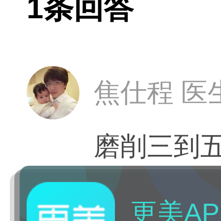
1条回答
焦仕程 医
磨削三到
更美AP