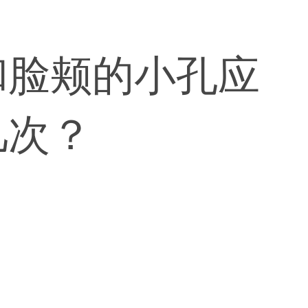
和脸颊的小孔应
几次？