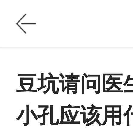
豆坑请问医
小孔应该用