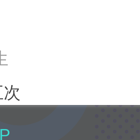
生
五次
P