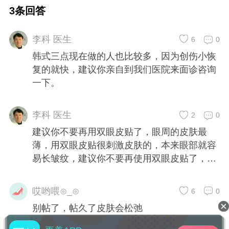
有什么办法吗？
3条回答
李科 医生
6
0
韩式三点现在做的人也比较多，因为创伤小恢
复的就快，建议你亲自到我们医院来面诊咨询
一下。
李科 医生
2
0
建议你不要再用双眼皮贴了，眼周的皮肤最
薄，用双眼皮贴很刺激皮肤的，本来眼部就容
易长皱纹，建议你不要再使用双眼皮贴了，可
以考虑韩式三点双眼皮，不易留明显的疤痕，
建议你亲自到医院来面诊咨询。
哎哟喂⊙_⊙
6
0
别帖了，帖久了皮肤会松弛