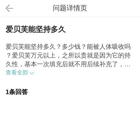
问题详情页
爱贝芙能坚持多久
爱贝芙能坚持多久？多少钱？能被人体吸收吗
？爱贝芙万元以上，之所以贵就是因为它的持
久性，基本一次填充后就不用后续补充了，当
然随着人的年龄增加皮肤变得松弛，也会有患
查看全部
者在几年后在已注射部位进行补充的。爱贝芙
内的微球成分不会被人体代谢吸收，所以永
1条回答
久。