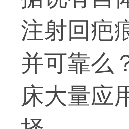
注射回疤
并可靠么
床大量应
择。