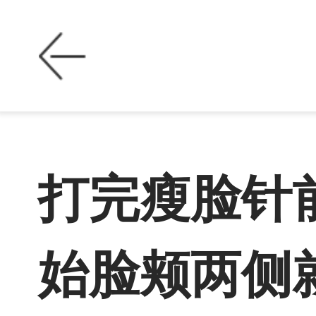
打完瘦脸针
始脸颊两侧