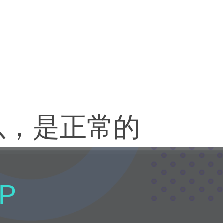
以，是正常的
P