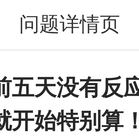
问题详情页
前五天没有反
就开始特别算