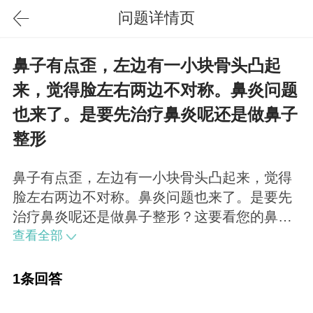
问题详情页
鼻子有点歪，左边有一小块骨头凸起
来，觉得脸左右两边不对称。鼻炎问题
也来了。是要先治疗鼻炎呢还是做鼻子
整形
鼻子有点歪，左边有一小块骨头凸起来，觉得
脸左右两边不对称。鼻炎问题也来了。是要先
治疗鼻炎呢还是做鼻子整形？这要看您的鼻炎
是否是因为鼻部骨骼问题所导致，经过拍片之
查看全部
后决定手术形式，看下您是由于鼻中隔错位还
是鼻梁问题。根据医生建议选择适合您的术式
1条回答
以及治疗顺序。您所描述的术式属于歪鼻矫