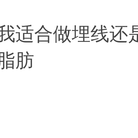
问我适合做埋线还
脂肪