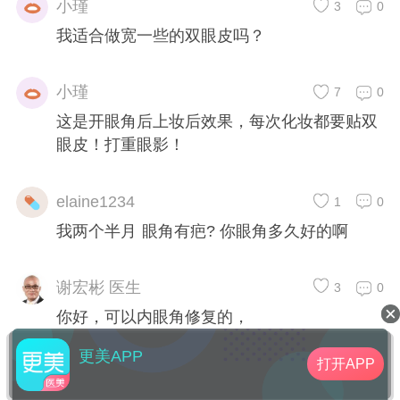
小瑾
3
0
我适合做宽一些的双眼皮吗？
小瑾
7
0
这是开眼角后上妆后效果，每次化妆都要贴双
眼皮！打重眼影！
elaine1234
1
0
我两个半月 眼角有疤? 你眼角多久好的啊
谢宏彬 医生
3
0
你好，可以内眼角修复的，
更美APP
打开APP