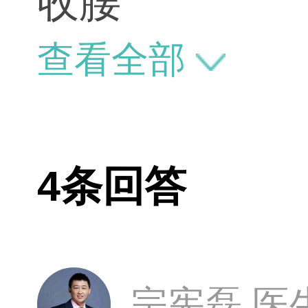
收腰
查看全部
4条回答
宗宪磊 医