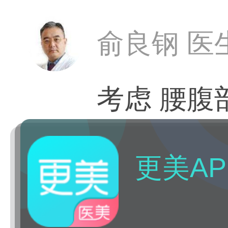
俞良钢 医
考虑 腰腹
更美AP