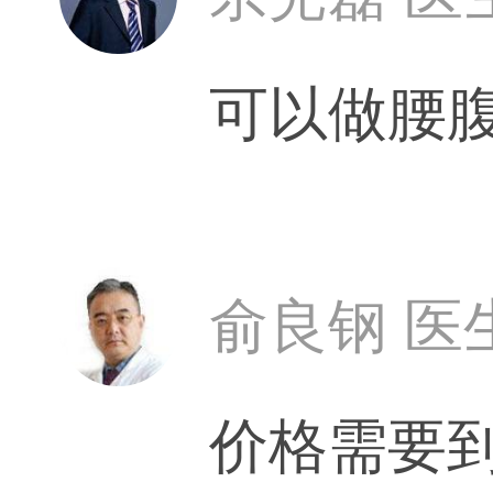
可以做腰
俞良钢 医
价格需要到