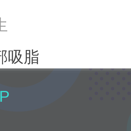
生
部吸脂
P