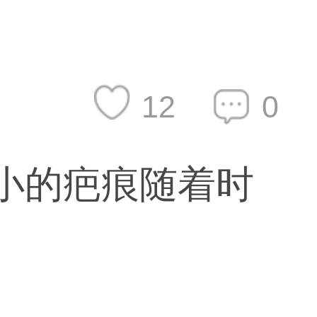
12
0
有小的疤痕随着时