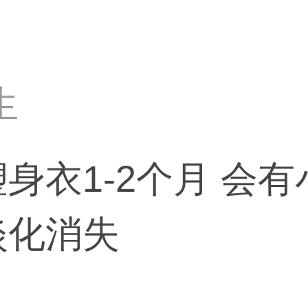
生
身衣1-2个月 会
淡化消失