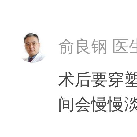
俞良钢 医
术后要穿塑
间会慢慢