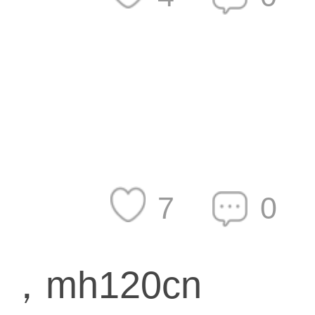
7
0
mh120cn