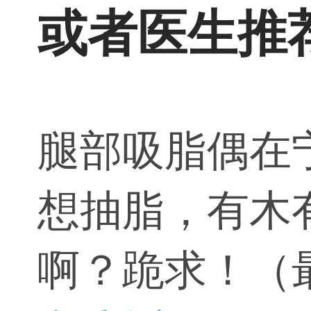
或者医生推
腿部吸脂偶在
想抽脂，有木
啊？跪求！（