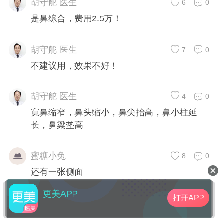
胡守舵 医生
6
0
是鼻综合，费用2.5万！
胡守舵 医生
7
0
不建议用，效果不好！
胡守舵 医生
4
0
寛鼻缩窄，鼻头缩小，鼻尖抬高，鼻小柱延
长，鼻梁垫高
蜜糖小兔
8
0
还有一张侧面
更美APP
打开APP